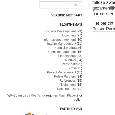
talloze zwa
gezamenlij
partners en
VERBIND MET BART
Het bericht
BLOGTHEMA'S
Pulsar Part
Business Development
(29)
Coaching
(27)
Informatiemanagement
(10)
Interim Management
(11)
KennisKwadraat
(6)
Kennismanagement
(16)
Leiderschap
(23)
Nieuws
(24)
Participatie
(5)
Profiel
(5)
Project Management
(11)
Pulsar Partners
(34)
Referenties
(15)
Trainingen
(15)
Uncategorized
(1)
WP-Cumulus by
Roy Tanck
requires
Flash Player
9 or
better.
PARTNER VAN