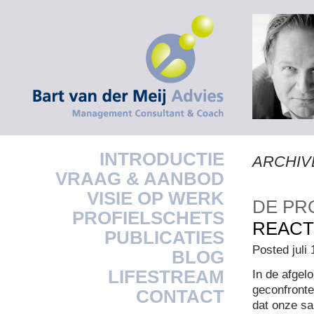
INTRODUCTIE
ARCHIVE
VRAAG & AANBOD
VISIE OP WERK
DE PR
PROFIELSCHETS
REACT
PUBLICATIES
Posted juli
BLOG
LIFESTREAM
In de afgel
geconfronte
CONTACT
dat onze sa