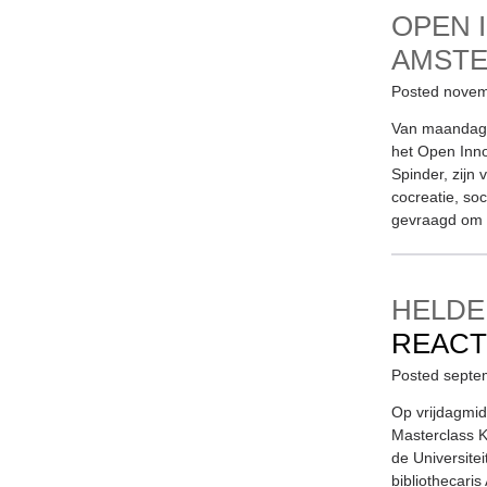
OPEN 
AMST
Posted novem
Van maandag 
het Open Innov
Spinder, zijn
cocreatie, so
gevraagd om 
HELDE
REACT
Posted septe
Op vrijdagmi
Masterclass 
de Universite
bibliothecaris