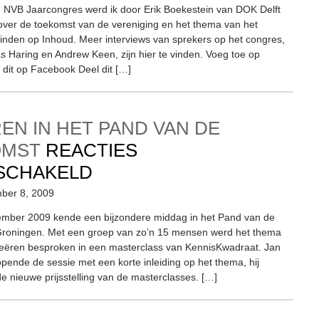
OP
e NVB Jaarcongres werd ik door Erik Boekestein van DOK Delft
over de toekomst van de vereniging en het thema van het
INHOUD
inden op Inhoud. Meer interviews van sprekers op het congres,
 Haring en Andrew Keen, zijn hier te vinden. Voeg toe op
l dit op Facebook Deel dit […]
EN IN HET PAND VAN DE
OMST
REACTIES
VOOR
SCHAKELD
CREËREN
ber 8, 2009
IN
vember 2009 kende een bijzondere middag in het Pand van de
Groningen. Met een groep van zo’n 15 mensen werd het thema
HET
reëren besproken in een masterclass van KennisKwadraat. Jan
PAND
opende de sessie met een korte inleiding op het thema, hij
e nieuwe prijsstelling van de masterclasses. […]
VAN
DE