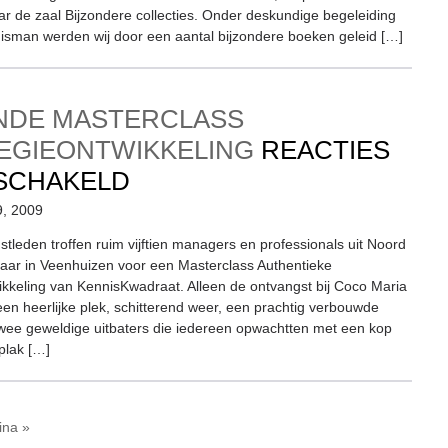
ar de zaal Bijzondere collecties. Onder deskundige begeleiding
sman werden wij door een aantal bijzondere boeken geleid […]
NDE MASTERCLASS
EGIEONTWIKKELING
REACTIES
VOOR
SCHAKELD
BOEIENDE
9, 2009
MASTERCLASS
stleden troffen ruim vijftien managers en professionals uit Noord
aar in Veenhuizen voor een Masterclass Authentieke
STRATEGIEONTWIKKELI
ikkeling van KennisKwadraat. Alleen de ontvangst bij Coco Maria
een heerlijke plek, schitterend weer, een prachtig verbouwde
twee geweldige uitbaters die iedereen opwachtten met een kop
plak […]
ina »