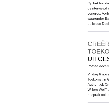
Op het laatst
geinterviewd 
congres: Verb
waaronder Bas
delicious Dee
CREËR
TOEK
UITGE
Posted decem
Vrijdag 6 no
Toekomst in 
Authentiek C
Willem Wolff 
besprak ook d