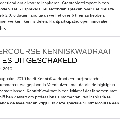
derland om elkaar te inspireren. CreateMoreImpact is een
CREATEMOREIMPACT
entie waar 60 sprekers, 60 seconden spreken over Het Nieuwe
b 2.0. 6 dagen lang gaan we het over 6 themas hebben,
mer werken, kennis delen, klantparticipatie, open innovatie,
 […]
RCOURSE KENNISKWADRAAT
VOOR
IES UITGESCHAKELD
SUMMERCOU
9, 2010
KENNISKWAD
augustus 2010 heeft KennisKwadraat een b(r)roeiende
ummercourse gepland in Veenhuizen, met daarin de highlights
asterclasses. KennisKwadraat is een initiatief dat ik samen met
lff ben gestart om professionals momenten van inspiratie te
ende de twee dagen krijgt u in deze speciale Summercourse een