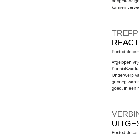
aangekondigd 
kunnen verwa
TREFP
REACT
Posted decem
Afgelopen vr
KennisKwadraa
Onderwerp va
genoeg waren 
goed, in een 
VERBI
UITGE
Posted decem