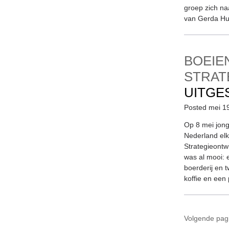
groep zich na
van Gerda Hui
BOEIE
STRAT
UITGE
Posted mei 1
Op 8 mei jong
Nederland elk
Strategieontw
was al mooi: 
boerderij en 
koffie en een 
Volgende pag