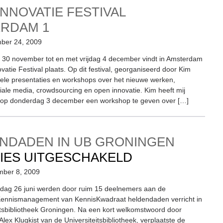
TOEKOMST
INNOVATIE FESTIVAL
ERDAM
1
ber 24, 2009
30 november tot en met vrijdag 4 december vindt in Amsterdam
atie Festival plaats. Op dit festival, georganiseerd door Kim
 vele presentaties en workshops over het nieuwe werken,
ciale media, crowdsourcing en open innovatie. Kim heeft mij
op donderdag 3 december een workshop te geven over […]
NDADEN IN UB GRONINGEN
VOOR
IES UITGESCHAKELD
HELDENDADE
mber 8, 2009
IN
ddag 26 juni werden door ruim 15 deelnemers aan de
Kennismanagement van KennisKwadraat heldendaden verricht in
UB
itsbibliotheek Groningen. Na een kort welkomstwoord door
GRONINGEN
 Alex Klugkist van de Universiteitsbibliotheek, verplaatste de