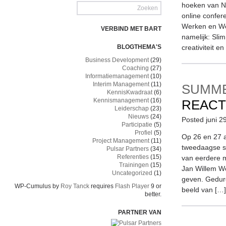
hoeken van Ne
online confer
Werken en We
VERBIND MET BART
namelijk: Slim
BLOGTHEMA'S
creativiteit en
Business Development
(29)
Coaching
(27)
Informatiemanagement
(10)
Interim Management
(11)
SUMME
KennisKwadraat
(6)
Kennismanagement
(16)
REACT
Leiderschap
(23)
Nieuws
(24)
Posted juni 2
Participatie
(5)
Profiel
(5)
Op 26 en 27 
Project Management
(11)
tweedaagse s
Pulsar Partners
(34)
Referenties
(15)
van eerdere m
Trainingen
(15)
Jan Willem Wo
Uncategorized
(1)
geven. Gedur
WP-Cumulus by
Roy Tanck
requires
Flash Player
9 or
beeld van […]
better.
PARTNER VAN