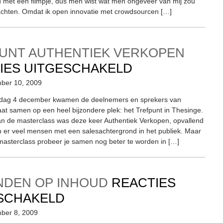
met een filmpje, dus men wist wat men ongeveer van mij zou
chten. Omdat ik open innovatie met crowdsourcen […]
FESTIVAL
AMSTERDAM
UNT AUTHENTIEK VERKOPEN
VOOR
IES UITGESCHAKELD
TREFPUNT
ber 10, 2009
AUTHENTIEK
ijdag 4 december kwamen de deelnemers en sprekers van
t samen op een heel bijzondere plek: het Trefpunt in Thesinge.
VERKOPEN
n de masterclass was deze keer Authentiek Verkopen, opvallend
er veel mensen met een salesachtergrond in het publiek. Maar
masterclass probeer je samen nog beter te worden in […]
NDEN OP INHOUD
REACTIES
VOOR
SCHAKELD
VERBINDEN
ber 8, 2009