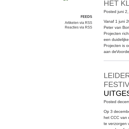
HET K
Posted juni 2
FEEDS
Vanaf 1 juni 
Artikelen via RSS
Peter van Bom
Reacties via RSS
Projecten ri
een duidelijke
Projecten is 
aan deVoorde
LEIDE
FESTI
UITGE
Posted decem
Op 3 december
het CCC van d
te verzorgen 