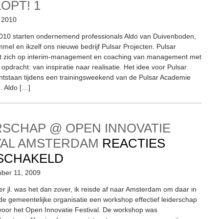
LOPT!
1
, 2010
2010 starten ondernemend professionals Aldo van Duivenboden,
mel en ikzelf ons nieuwe bedrijf Pulsar Projecten. Pulsar
cht zich op interim-management en coaching van management met
 opdracht: van inspiratie naar realisatie. Het idee voor Pulsar
ontstaan tijdens een trainingsweekend van de Pulsar Academie
. Aldo […]
RSCHAP @ OPEN INNOVATIE
VAL AMSTERDAM
REACTIES
VOOR
SCHAKELD
LEIDERSCHAP
ber 11, 2009
@
 jl. was het dan zover, ik reisde af naar Amsterdam om daar in
e gemeentelijke organisatie een workshop effectief leiderschap
OPEN
voor het Open Innovatie Festival. De workshop was
INNOVATIE