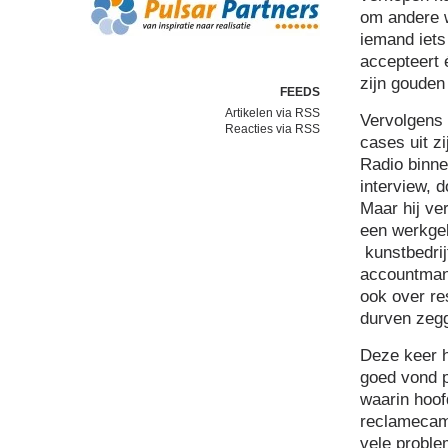
om andere w
iemand iets
accepteert 
zijn gouden
FEEDS
Artikelen via RSS
Vervolgens 
Reacties via RSS
cases uit z
Radio binne
interview, 
Maar hij ve
een werkgel
kunstbedrij
accountmana
ook over res
durven zeg
Deze keer h
goed vond p
waarin hoof
reclamecam
vele proble