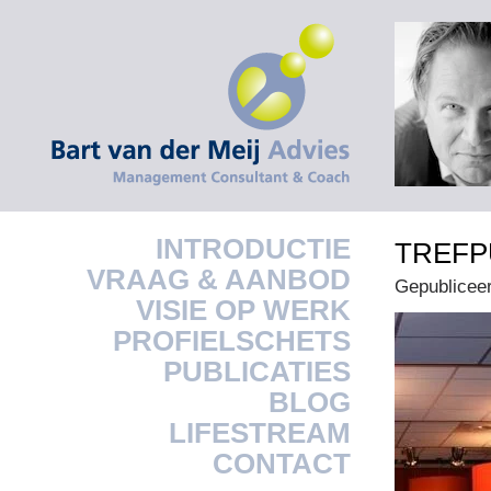
INTRODUCTIE
TREFP
VRAAG & AANBOD
Gepublicee
VISIE OP WERK
PROFIELSCHETS
PUBLICATIES
BLOG
LIFESTREAM
CONTACT