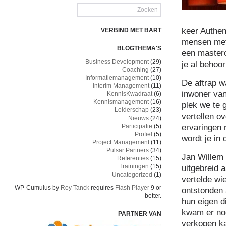
keer Authen
VERBIND MET BART
mensen met 
BLOGTHEMA'S
een masterc
Business Development
(29)
je al behoor
Coaching
(27)
Informatiemanagement
(10)
De aftrap 
Interim Management
(11)
inwoner van
KennisKwadraat
(6)
Kennismanagement
(16)
plek we te 
Leiderschap
(23)
vertellen o
Nieuws
(24)
ervaringen 
Participatie
(5)
Profiel
(5)
wordt je in
Project Management
(11)
Pulsar Partners
(34)
Jan Willem 
Referenties
(15)
Trainingen
(15)
uitgebreid a
Uncategorized
(1)
vertelde wi
WP-Cumulus by
Roy Tanck
requires
Flash Player
9 or
ontstonden
better.
hun eigen d
kwam er nog
PARTNER VAN
verkopen ka