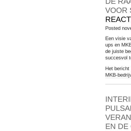
DE RA
VOOR 
REACT
Posted nov
Een visie v
ups en MKB-
de juiste b
succesvol t
Het bericht
MKB-bedrij
INTER
PULSA
VERAN
EN DE