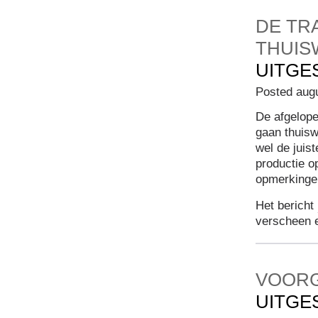
DE TR
THUIS
UITGE
Posted aug
De afgelop
gaan thuisw
wel de juist
productie 
opmerkingen
Het bericht
verscheen 
VOOR
UITGE