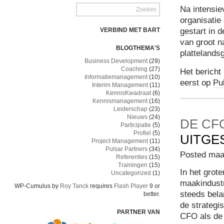
Na intensi
organisatie
gestart in 
VERBIND MET BART
van groot n
BLOGTHEMA'S
plattelands
Business Development
(29)
Coaching
(27)
Het bericht
Informatiemanagement
(10)
eerst op
Pu
Interim Management
(11)
KennisKwadraat
(6)
Kennismanagement
(16)
Leiderschap
(23)
Nieuws
(24)
DE CF
Participatie
(5)
Profiel
(5)
UITGE
Project Management
(11)
Pulsar Partners
(34)
Posted maar
Referenties
(15)
Trainingen
(15)
In het grot
Uncategorized
(1)
maakindustr
WP-Cumulus by
Roy Tanck
requires
Flash Player
9 or
steeds bela
better.
de strategi
PARTNER VAN
CFO als de