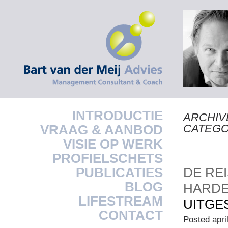
INTRODUCTIE
ARCHIV
VRAAG & AANBOD
CATEG
VISIE OP WERK
PROFIELSCHETS
PUBLICATIES
DE RE
BLOG
HARD
LIFESTREAM
UITGE
CONTACT
Posted apri