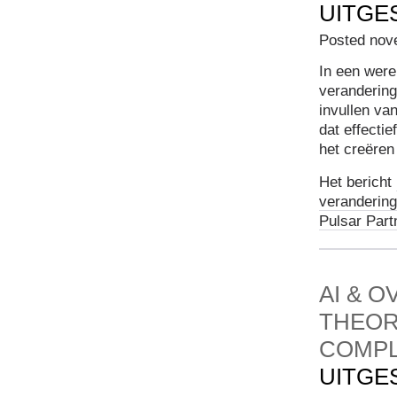
UITGE
Posted nov
In een were
verandering
invullen va
dat effecti
het creëren
Het bericht
verandering
Pulsar Part
AI & 
THEOR
COMPL
UITGE