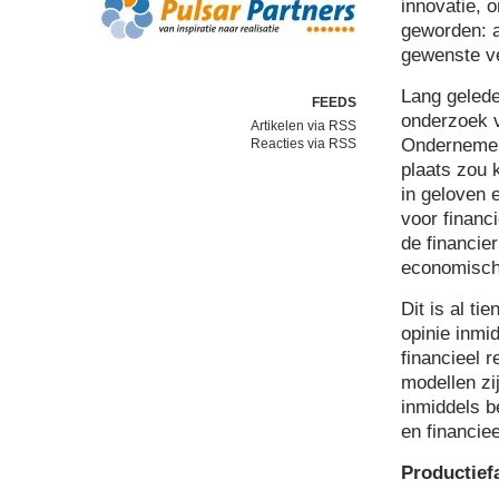
innovatie, 
geworden: a
gewenste ve
Lang geled
FEEDS
onderzoek v
Artikelen via RSS
Ondernemen.
Reacties via RSS
plaats zou 
in geloven 
voor financ
de financie
economisch
Dit is al ti
opinie inmi
financieel 
modellen zi
inmiddels b
en financiee
Productief