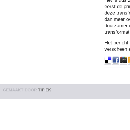
Het is dus 
eerst de pri
deze transf
dan meer o
duurzamer r
transformat
Het bericht
verscheen 
GEMAAKT DOOR
TIPIEK