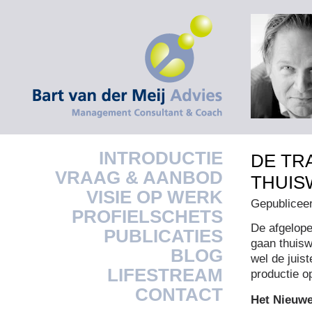
INTRODUCTIE
DE TR
VRAAG & AANBOD
THUIS
VISIE OP WERK
Gepublicee
PROFIELSCHETS
De afgelop
PUBLICATIES
gaan thuisw
BLOG
wel de juist
LIFESTREAM
productie o
CONTACT
Het Nieuw