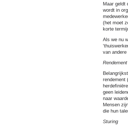
Maar geldt 
wordt in or
medewerke
(het moet z
korte termij
Als we nu w
‘thuiswerke
van andere 
Rendement
Belangrijks
rendement (
herdefiniër
geen leiden
naar waarde
Mensen zij
die hun tal
Sturing