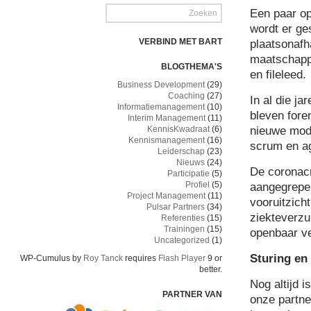
Een paar op
wordt er ge
VERBIND MET BART
plaatsonafh
maatschappe
BLOGTHEMA'S
en fileleed.
Business Development
(29)
Coaching
(27)
In al die j
Informatiemanagement
(10)
bleven fore
Interim Management
(11)
nieuwe mod
KennisKwadraat
(6)
Kennismanagement
(16)
scrum en ag
Leiderschap
(23)
Nieuws
(24)
De coronacr
Participatie
(5)
Profiel
(5)
aangegrepen
Project Management
(11)
vooruitzich
Pulsar Partners
(34)
ziekteverz
Referenties
(15)
Trainingen
(15)
openbaar ve
Uncategorized
(1)
Sturing en 
WP-Cumulus by
Roy Tanck
requires
Flash Player
9 or
better.
Nog altijd i
PARTNER VAN
onze partne