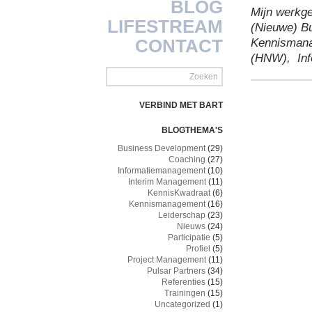
BLOG
Mijn werkge
LIFESTREAM
(Nieuwe) B
CONTACT
Kennismana
(HNW),
Inf
VERBIND MET BART
BLOGTHEMA'S
Business Development
(29)
Coaching
(27)
Informatiemanagement
(10)
Interim Management
(11)
KennisKwadraat
(6)
Kennismanagement
(16)
Leiderschap
(23)
Nieuws
(24)
Participatie
(5)
Profiel
(5)
Project Management
(11)
Pulsar Partners
(34)
Referenties
(15)
Trainingen
(15)
Uncategorized
(1)