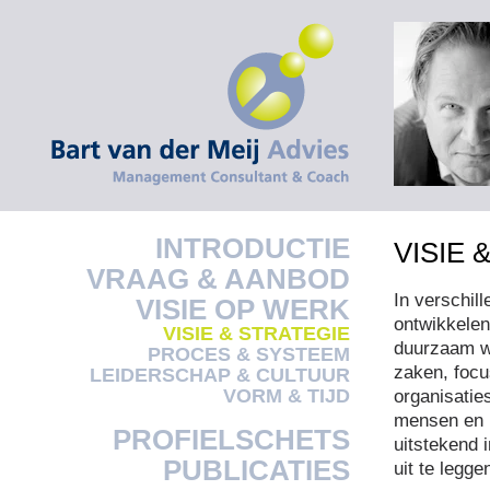
INTRODUCTIE
VISIE 
VRAAG & AANBOD
In verschil
VISIE OP WERK
ontwikkelen
VISIE & STRATEGIE
duurzaam we
PROCES & SYSTEEM
zaken, focu
LEIDERSCHAP & CULTUUR
VORM & TIJD
organisatie
mensen en i
PROFIELSCHETS
uitstekend i
PUBLICATIES
uit te legge