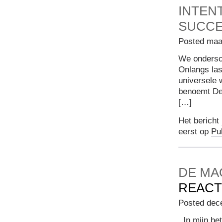
INTEN
SUCC
Posted maa
We ondersch
Onlangs las
universele 
benoemt De 
[…]
Het bericht
eerst op
Pu
DE MA
REACT
Posted dec
In mijn bet