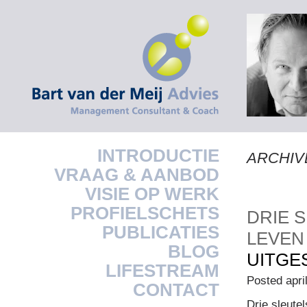
INTRODUCTIE
ARCHIV
VRAAG & AANBOD
VISIE OP WERK
PROFIELSCHETS
DRIE 
PUBLICATIES
LEVEN
BLOG
UITGE
LIFESTREAM
Posted apri
CONTACT
Drie sleute