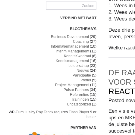
1. Wees in
2. Wees wie
3. Wees dee
VERBIND MET BART
BLOGTHEMA'S
Deze drie p
leven, pers
Business Development
(29)
Coaching
(27)
Informatiemanagement
(10)
Welke raakt
Interim Management
(11)
KennisKwadraat
(6)
Kennismanagement
(16)
Leiderschap
(23)
DE RA
Nieuws
(24)
Participatie
(5)
VOOR 
Profiel
(5)
Project Management
(11)
REACT
Pulsar Partners
(34)
Referenties
(15)
Trainingen
(15)
Posted nov
Uncategorized
(1)
Een visie v
WP-Cumulus by
Roy Tanck
requires
Flash Player
9 or
ups en MKB-
better.
de juiste b
PARTNER VAN
succesvol t