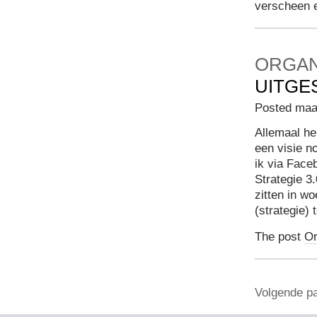
verscheen 
ORGAN
UITGE
Posted maa
Allemaal he
een visie n
ik via Face
Strategie 3.
zitten in w
(strategie)
The post
Or
Volgende pa