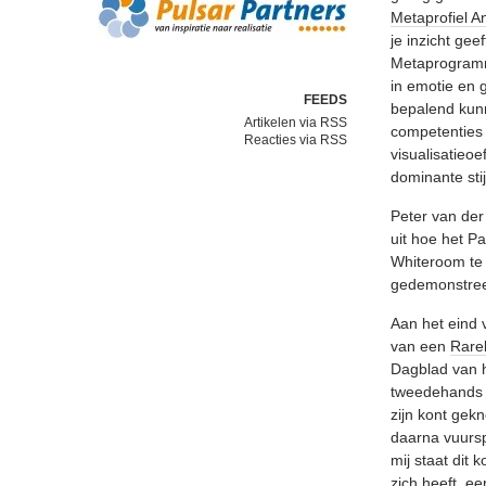
Metaprofiel A
je inzicht ge
Metaprogramma
in emotie en 
FEEDS
bepalend kunn
Artikelen via RSS
competenties 
Reacties via RSS
visualisatieo
dominante sti
Peter van der
uit hoe het P
Whiteroom te 
gedemonstree
Aan het eind 
van een
Rare
Dagblad van h
tweedehands s
zijn kont gek
daarna vuursp
mij staat dit 
zich heeft, e