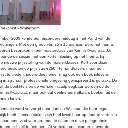
Toekomst - Whiteroom
vember 2009 kende een bijzondere middag in het
Pand van de
Groningen. Met een groep van zo’n 15 mensen werd het thema
reëren besproken in een masterclass van
KennisKwadraat
. Jan
opende de sessie met een korte inleiding op het thema, hij
e nieuwe prijsstelling van de masterclasses. Kort voor deze
erd besloten de prijs van €250,- te handhaven, maar een
prijst te bieden: iedere deelnemer mag ook een boek inleveren
ij in zijn/haar professionele omgeving geinspireerd is geraakt. De
dat de boektitels en de verhalen raadpleegbaar worden op de
ennisKwadraat, maar ook dat deelnemers elkaars boeken uit de
unnen lenen.
sentatie werd verzorgd door
Jantine Wijtsma
, die haar eigen
ijk heeft. Jantine stelde zich heel kwetsbaar op door te vertellen
rg spannend vind voor groepen te staan en deze gelegenheid
e om zichzelf te oefenen. Zij vertelde ons uitgebreid over de