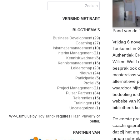
VERBIND MET BART
BLOGTHEMA'S
Pand van de 
Business Development
(29)
Vrijdag 6 no
Coaching
(27)
Informatiemanagement
(10)
Toekomst
in 
Interim Management
(11)
Authentiek C
KennisKwadraat
(6)
Willem Wolff 
Kennismanagement
(16)
besprak ook d
Leiderschap
(23)
Nieuws
(24)
masterclass w
Participatie
(5)
alternatieve 
Profiel
(5)
waardoor hij/z
Project Management
(11)
Pulsar Partners
(34)
bedoeling is 
Referenties
(15)
website van K
Trainingen
(15)
bibliotheek k
Uncategorized
(1)
WP-Cumulus by
Roy Tanck
requires
Flash Player
9 or
De eerste pre
better.
coachingsprakt
dat zij het e
PARTNER VAN
graag gebruikt