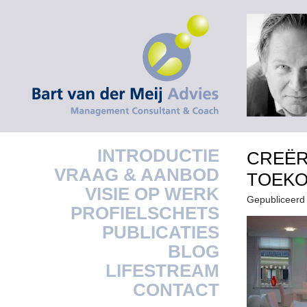
INTRODUCTIE
CREËR
VRAAG & AANBOD
TOEK
VISIE OP WERK
Gepubliceerd
PROFIELSCHETS
PUBLICATIES
BLOG
LIFESTREAM
CONTACT