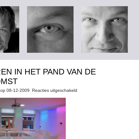
EN IN HET PAND VAN DE
OMST
voor
 op 08-12-2009.
Reacties uitgeschakeld
Creëren
in
het
Pand
van
de
Toekomst