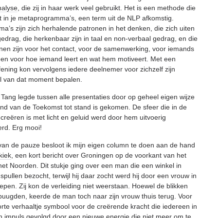
nalyse
, die zij in haar werk veel gebruikt. Het is een methode die
eft in je metaprogramma’s, een term uit de NLP afkomstig.
’s zijn zich herhalende patronen in het denken, die zich uiten
gedrag, die herkenbaar zijn in taal en non-verbaal gedrag, en die
en zijn voor het contact, voor de samenwerking, voor iemands
en voor hoe iemand leert en wat hem motiveert. Met een
efening kon vervolgens iedere deelnemer voor zichzelf zijn
jl van dat moment bepalen.
 Tang legde tussen alle presentaties door op geheel eigen wijze
and van de Toekomst tot stand is gekomen. De sfeer die in de
creëren is met licht en geluid werd door hem uitvoerig
rd. Erg mooi!
van de pauze besloot ik mijn eigen column te doen aan de hand
kiek
, een kort bericht over Groningen op de voorkant van het
et Noorden. Dit stukje ging over een man die een winkel in
pullen bezocht, terwijl hij daar zocht werd hij door een vrouw in
nepen. Zij kon de verleiding niet weerstaan. Hoewel de blikken
uugden, keerde de man toch naar zijn vrouw thuis terug. Voor
korte verhaaltje symbool voor de creërende kracht die iedereen in
en impuls gevolgd door een nieuwe energie die niet meer om te