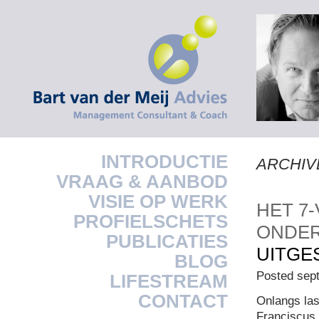
INTRODUCTIE
ARCHIV
VRAAG & AANBOD
VISIE OP WERK
HET 7
PROFIELSCHETS
ONDE
PUBLICATIES
UITGE
BLOG
Posted sep
LIFESTREAM
CONTACT
Onlangs las
Franciscus 