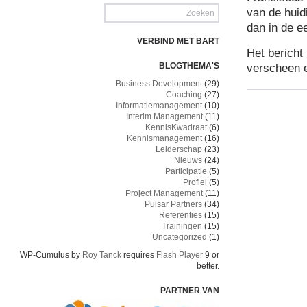
van de huid
dan in de e
VERBIND MET BART
Het bericht
BLOGTHEMA'S
verscheen 
Business Development
(29)
Coaching
(27)
Informatiemanagement
(10)
Interim Management
(11)
KennisKwadraat
(6)
Kennismanagement
(16)
Leiderschap
(23)
Nieuws
(24)
Participatie
(5)
Profiel
(5)
Project Management
(11)
Pulsar Partners
(34)
Referenties
(15)
Trainingen
(15)
Uncategorized
(1)
WP-Cumulus by
Roy Tanck
requires
Flash Player
9 or
better.
PARTNER VAN