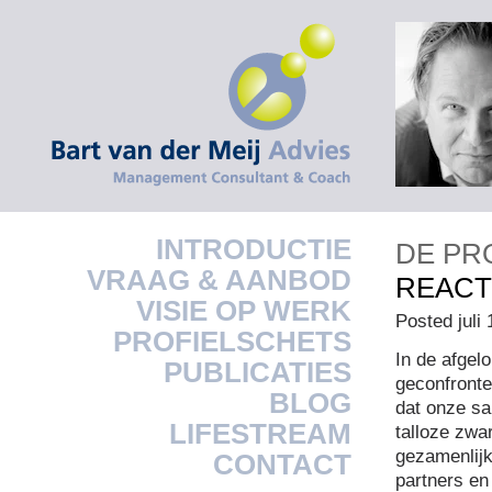
INTRODUCTIE
DE PR
VRAAG & AANBOD
REACT
VISIE OP WERK
Posted juli
PROFIELSCHETS
In de afgel
PUBLICATIES
geconfronte
BLOG
dat onze sa
LIFESTREAM
talloze zwa
gezamenlij
CONTACT
partners en