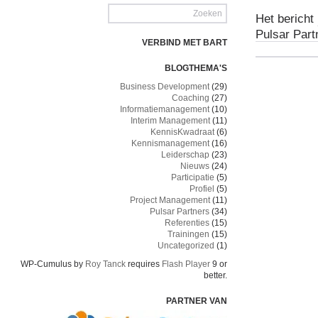
Het bericht
Pulsar Part
VERBIND MET BART
BLOGTHEMA'S
Business Development
(29)
Coaching
(27)
Informatiemanagement
(10)
Interim Management
(11)
KennisKwadraat
(6)
Kennismanagement
(16)
Leiderschap
(23)
Nieuws
(24)
Participatie
(5)
Profiel
(5)
Project Management
(11)
Pulsar Partners
(34)
Referenties
(15)
Trainingen
(15)
Uncategorized
(1)
WP-Cumulus by
Roy Tanck
requires
Flash Player
9 or
better.
PARTNER VAN