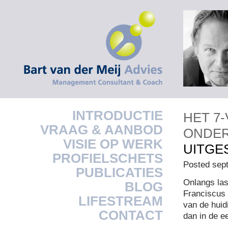
INTRODUCTIE
HET 7
VRAAG & AANBOD
ONDE
VISIE OP WERK
UITGE
PROFIELSCHETS
Posted sep
PUBLICATIES
Onlangs las
BLOG
Franciscus 
LIFESTREAM
van de huid
CONTACT
dan in de e