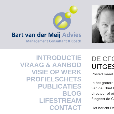
INTRODUCTIE
DE CF
VRAAG & AANBOD
UITGE
VISIE OP WERK
Posted maart
PROFIELSCHETS
In het groter
PUBLICATIES
van de Chief 
BLOG
directeur of e
LIFESTREAM
fungeert de C
CONTACT
Het bericht
De