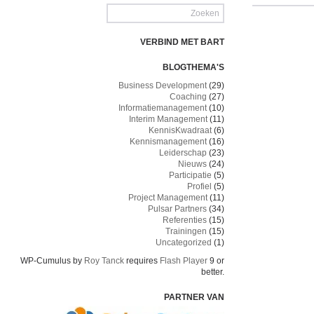
VERBIND MET BART
BLOGTHEMA'S
Business Development
(29)
Coaching
(27)
Informatiemanagement
(10)
Interim Management
(11)
KennisKwadraat
(6)
Kennismanagement
(16)
Leiderschap
(23)
Nieuws
(24)
Participatie
(5)
Profiel
(5)
Project Management
(11)
Pulsar Partners
(34)
Referenties
(15)
Trainingen
(15)
Uncategorized
(1)
WP-Cumulus by
Roy Tanck
requires
Flash Player
9 or
better.
PARTNER VAN