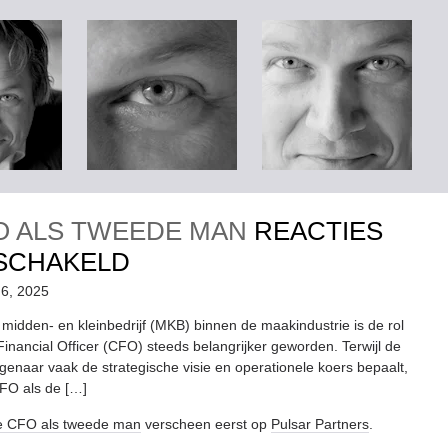
O ALS TWEEDE MAN
REACTIES
VOOR
SCHAKELD
DE
 6, 2025
CFO
e midden- en kleinbedrijf (MKB) binnen de maakindustrie is de rol
Financial Officer (CFO) steeds belangrijker geworden. Terwijl de
ALS
igenaar vaak de strategische visie en operationele koers bepaalt,
TWEEDE
FO als de […]
MAN
 CFO als tweede man
verscheen eerst op
Pulsar Partners
.