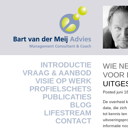
INTRODUCTIE
WIE N
VRAAG & AANBOD
VOOR 
VISIE OP WERK
UITGE
PROFIELSCHETS
Posted juni 1
PUBLICATIES
De overheid k
BLOG
data, die zic
LIFESTREAM
tot kennis te
CONTACT
uitvoeringspro
informatie no