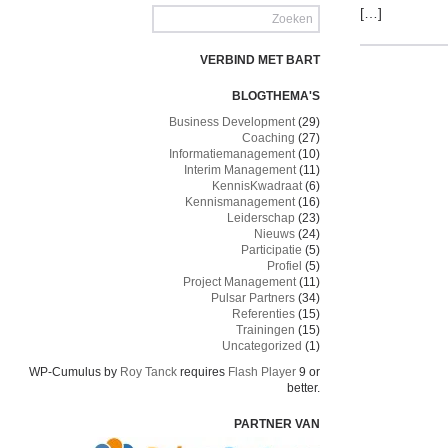
[…]
VERBIND MET BART
BLOGTHEMA'S
Business Development
(29)
Coaching
(27)
Informatiemanagement
(10)
Interim Management
(11)
KennisKwadraat
(6)
Kennismanagement
(16)
Leiderschap
(23)
Nieuws
(24)
Participatie
(5)
Profiel
(5)
Project Management
(11)
Pulsar Partners
(34)
Referenties
(15)
Trainingen
(15)
Uncategorized
(1)
WP-Cumulus by
Roy Tanck
requires
Flash Player
9 or
better.
PARTNER VAN