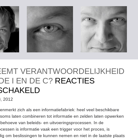
EEMT VERANTWOORDELIJKHEID
DE I EN DE C?
REACTIES
VOOR
SCHAKELD
WIE
8, 2012
NEEMT
enmerkt zich als een informatiefabriek: heel veel beschikbare
h soms laten combineren tot informatie en zelden laten opwerken
VERANTWOORDELIJKHE
n behoeve van beleids- en uitvoeringsprocessen. In de
VOOR
cessen is informatie vaak een trigger voor het proces, is
dig om beslissingen te kunnen nemen en niet in de laatste plaats
DE