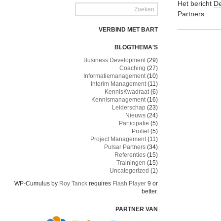
Het bericht
De
Partners
.
VERBIND MET BART
BLOGTHEMA'S
Business Development
(29)
Coaching
(27)
Informatiemanagement
(10)
Interim Management
(11)
KennisKwadraat
(6)
Kennismanagement
(16)
Leiderschap
(23)
Nieuws
(24)
Participatie
(5)
Profiel
(5)
Project Management
(11)
Pulsar Partners
(34)
Referenties
(15)
Trainingen
(15)
Uncategorized
(1)
WP-Cumulus by
Roy Tanck
requires
Flash Player
9 or
better.
PARTNER VAN