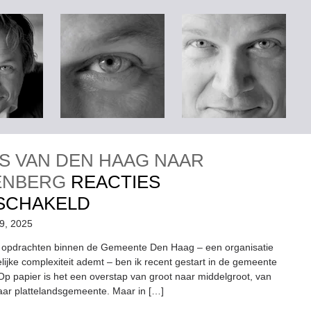
IS VAN DEN HAAG NAAR
ENBERG
REACTIES
VOOR
SCHAKELD
DE
19, 2025
REIS
e opdrachten binnen de Gemeente Den Haag – een organisatie
elijke complexiteit ademt – ben ik recent gestart in de gemeente
VAN
p papier is het een overstap van groot naar middelgroot, van
DEN
aar plattelandsgemeente. Maar in […]
HAAG