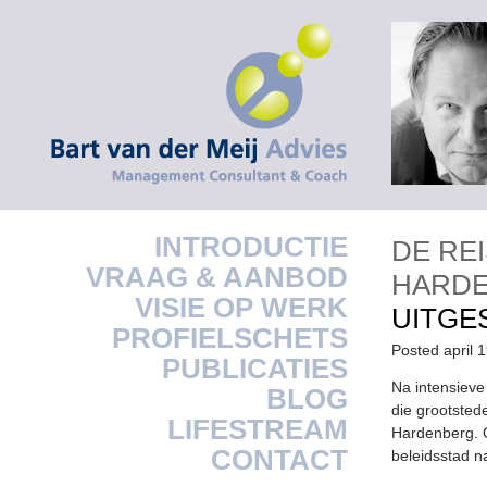
INTRODUCTIE
DE RE
VRAAG & AANBOD
HARD
VISIE OP WERK
UITGE
PROFIELSCHETS
Posted april 
PUBLICATIES
Na intensiev
BLOG
die grootsted
LIFESTREAM
Hardenberg. O
CONTACT
beleidsstad n