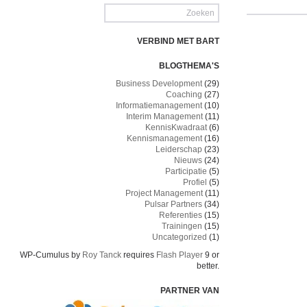
VERBIND MET BART
BLOGTHEMA'S
Business Development
(29)
Coaching
(27)
Informatiemanagement
(10)
Interim Management
(11)
KennisKwadraat
(6)
Kennismanagement
(16)
Leiderschap
(23)
Nieuws
(24)
Participatie
(5)
Profiel
(5)
Project Management
(11)
Pulsar Partners
(34)
Referenties
(15)
Trainingen
(15)
Uncategorized
(1)
WP-Cumulus by
Roy Tanck
requires
Flash Player
9 or
better.
PARTNER VAN