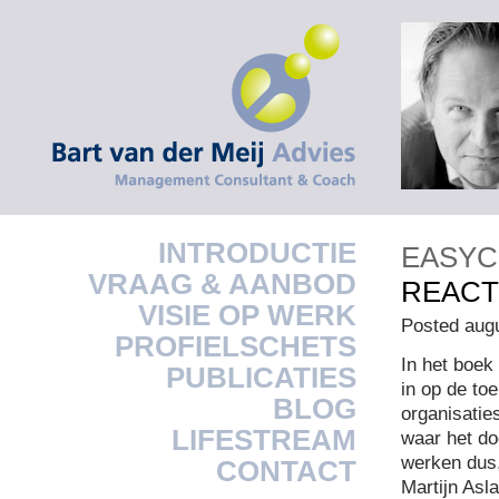
INTRODUCTIE
EASYC
VRAAG & AANBOD
REACT
VISIE OP WERK
Posted aug
PROFIELSCHETS
In het boek
PUBLICATIES
in op de to
BLOG
organisatie
LIFESTREAM
waar het do
werken dus
CONTACT
Martijn Asl