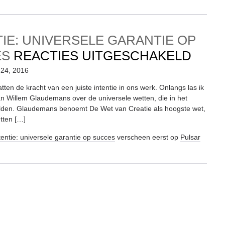
TIE: UNIVERSELE GARANTIE OP
VOO
ES
REACTIES UITGESCHAKELD
INTE
 24, 2016
UNIV
ten de kracht van een juiste intentie in ons werk. Onlangs las ik
an Willem Glaudemans over de universele wetten, die in het
GARA
lden. Glaudemans benoemt De Wet van Creatie als hoogste wet,
OP
tten […]
SUC
tentie: universele garantie op succes
verscheen eerst op
Pulsar