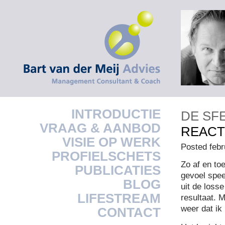
INTRODUCTIE
DE SF
VRAAG & AANBOD
REACT
VISIE OP WERK
Posted febr
PROFIELSCHETS
Zo af en toe
PUBLICATIES
gevoel spee
BLOG
uit de losse
LIFESTREAM
resultaat. M
weer dat ik
CONTACT