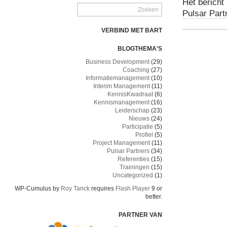
Het bericht
Pulsar Part
VERBIND MET BART
BLOGTHEMA'S
Business Development
(29)
Coaching
(27)
Informatiemanagement
(10)
Interim Management
(11)
KennisKwadraat
(6)
Kennismanagement
(16)
Leiderschap
(23)
Nieuws
(24)
Participatie
(5)
Profiel
(5)
Project Management
(11)
Pulsar Partners
(34)
Referenties
(15)
Trainingen
(15)
Uncategorized
(1)
WP-Cumulus by
Roy Tanck
requires
Flash Player
9 or
better.
PARTNER VAN