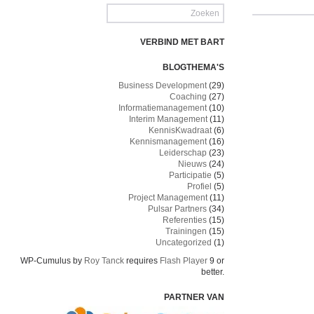
VERBIND MET BART
BLOGTHEMA'S
Business Development
(29)
Coaching
(27)
Informatiemanagement
(10)
Interim Management
(11)
KennisKwadraat
(6)
Kennismanagement
(16)
Leiderschap
(23)
Nieuws
(24)
Participatie
(5)
Profiel
(5)
Project Management
(11)
Pulsar Partners
(34)
Referenties
(15)
Trainingen
(15)
Uncategorized
(1)
WP-Cumulus by
Roy Tanck
requires
Flash Player
9 or
better.
PARTNER VAN