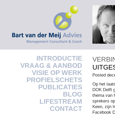
INTRODUCTIE
VERBI
VRAAG & AANBOD
UITGE
VISIE OP WERK
Posted dec
PROFIELSCHETS
Op het laat
PUBLICATIES
DOK Delft g
BLOG
thema van h
LIFESTREAM
sprekers o
Keen, zijn h
CONTACT
Facebook De