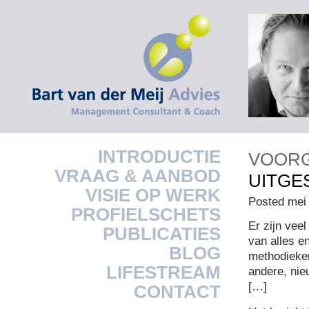
INTRODUCTIE
VOOR
VRAAG & AANBOD
UITGE
VISIE OP WERK
Posted mei 
PROFIELSCHETS
Er zijn vee
PUBLICATIES
van alles e
BLOG
methodieke
LIFESTREAM
andere, nie
[…]
CONTACT