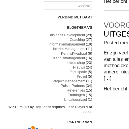
Het bericht
VERBIND MET BART
VOOR
BLOGTHEMA'S
UITGE
Business Development
(29)
Coaching
(27)
Posted mei 
Informatiemanagement
(10)
Interim Management
(11)
Er zijn vee
KennisKwadraat
(6)
Kennismanagement
(16)
van alles e
Leiderschap
(23)
methodieke
Nieuws
(24)
andere, nie
Participatie
(5)
Profiel
(5)
[…]
Project Management
(11)
Pulsar Partners
(34)
Het bericht
Referenties
(15)
Trainingen
(15)
Uncategorized
(1)
WP-Cumulus by
Roy Tanck
requires
Flash Player
9 or
better.
PARTNER VAN