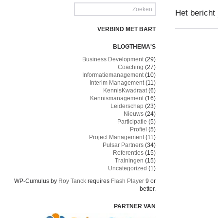
Het bericht
VERBIND MET BART
BLOGTHEMA'S
Business Development
(29)
Coaching
(27)
Informatiemanagement
(10)
Interim Management
(11)
KennisKwadraat
(6)
Kennismanagement
(16)
Leiderschap
(23)
Nieuws
(24)
Participatie
(5)
Profiel
(5)
Project Management
(11)
Pulsar Partners
(34)
Referenties
(15)
Trainingen
(15)
Uncategorized
(1)
WP-Cumulus by
Roy Tanck
requires
Flash Player
9 or
better.
PARTNER VAN