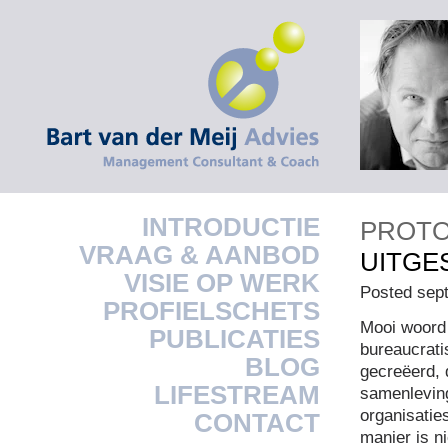
INTRODUCTIE
PROTO
VRAAG & AANBOD
UITGE
VISIE OP WERK
Posted sep
PROFIELSCHETS
Mooi woord 
PUBLICATIES
bureaucrati
BLOG
gecreëerd, d
LIFESTREAM
samenlevin
organisatie
CONTACT
manier is n