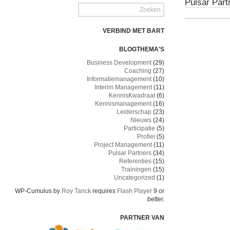
Pulsar Part
VERBIND MET BART
BLOGTHEMA'S
Business Development
(29)
Coaching
(27)
Informatiemanagement
(10)
Interim Management
(11)
KennisKwadraat
(6)
Kennismanagement
(16)
Leiderschap
(23)
Nieuws
(24)
Participatie
(5)
Profiel
(5)
Project Management
(11)
Pulsar Partners
(34)
Referenties
(15)
Trainingen
(15)
Uncategorized
(1)
WP-Cumulus by
Roy Tanck
requires
Flash Player
9 or
better.
PARTNER VAN