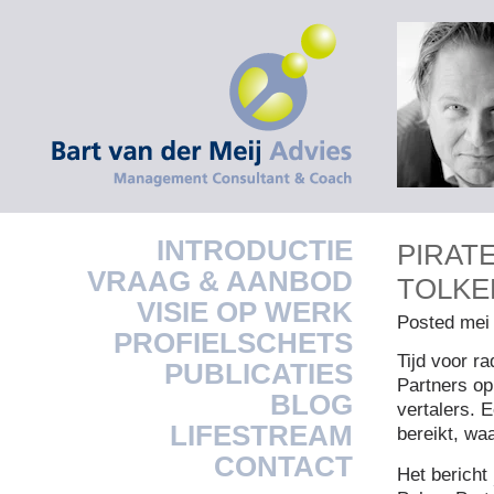
INTRODUCTIE
PIRATE
VRAAG & AANBOD
TOLK
VISIE OP WERK
Posted mei
PROFIELSCHETS
Tijd voor r
PUBLICATIES
Partners op
BLOG
vertalers. 
LIFESTREAM
bereikt, waa
CONTACT
Het bericht