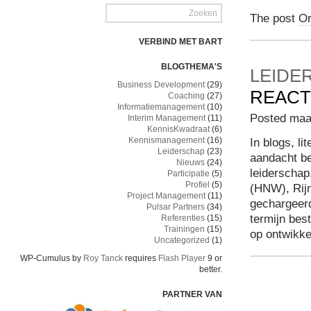
The post
Or
VERBIND MET BART
BLOGTHEMA'S
LEIDE
Business Development
(29)
REACT
Coaching
(27)
Informatiemanagement
(10)
Posted maa
Interim Management
(11)
KennisKwadraat
(6)
Kennismanagement
(16)
In blogs, li
Leiderschap
(23)
aandacht b
Nieuws
(24)
leiderscha
Participatie
(5)
Profiel
(5)
(HNW), Rij
Project Management
(11)
gechargeerd
Pulsar Partners
(34)
termijn best
Referenties
(15)
Trainingen
(15)
op ontwikke
Uncategorized
(1)
WP-Cumulus by
Roy Tanck
requires
Flash Player
9 or
better.
PARTNER VAN