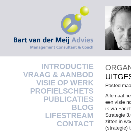
INTRODUCTIE
ORGAN
VRAAG & AANBOD
UITGE
VISIE OP WERK
Posted maa
PROFIELSCHETS
Allemaal he
PUBLICATIES
een visie n
BLOG
ik via Face
LIFESTREAM
Strategie 3.
zitten in w
CONTACT
(strategie)