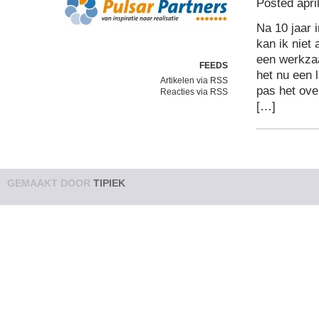
Posted apri
Na 10 jaar 
kan ik niet
een werkzaa
FEEDS
het nu een l
Artikelen via RSS
pas het ove
Reacties via RSS
[…]
GEMAAKT DOOR
TIPIEK