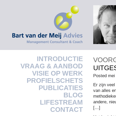
INTRODUCTIE
VOOR
VRAAG & AANBOD
UITGE
VISIE OP WERK
Posted mei 
PROFIELSCHETS
Er zijn vee
PUBLICATIES
van alles e
BLOG
methodieke
LIFESTREAM
andere, nie
[…]
CONTACT