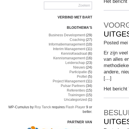
Het bericht
VERBIND MET BART
VOOR
BLOGTHEMA'S
UITGE
Business Development
(29)
Coaching
(27)
Posted mei 
Informatiemanagement
(10)
Interim Management
(11)
Er zijn vee
KennisKwadraat
(6)
Kennismanagement
(16)
van alles e
Leiderschap
(23)
methodieke
Nieuws
(24)
andere, nie
Participatie
(5)
Profiel
(5)
[…]
Project Management
(11)
Pulsar Partners
(34)
Het bericht
Referenties
(15)
Trainingen
(15)
Uncategorized
(1)
WP-Cumulus by
Roy Tanck
requires
Flash Player
9 or
BESLU
better.
UITGE
PARTNER VAN