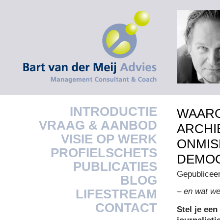
INTRODUCTIE
WAARO
VRAAG & AANBOD
ARCHI
VISIE OP WERK
ONMIS
PROFIELSCHETS
DEMOC
PUBLICATIES
Gepublicee
BLOG
– en wat w
LIFESTREAM
CONTACT
Stel je ee