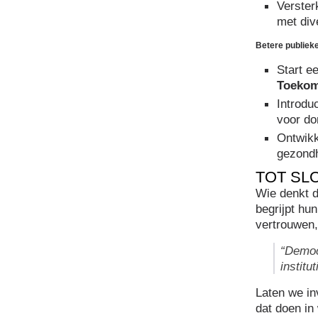
Verste
met div
Betere publiek
Start e
Toekom
Introdu
voor don
Ontwik
gezondh
TOT SL
Wie denkt d
begrijpt hu
vertrouwen,
“Democ
institu
Laten we in
dat doen in