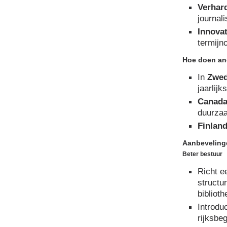
Verhard
journal
Innovat
termijn
Hoe doen an
In
Zwe
jaarlijk
Canad
duurzaa
Finlan
Aanbeveling
Beter bestuur
Richt e
structu
bibliot
Introdu
rijksbe