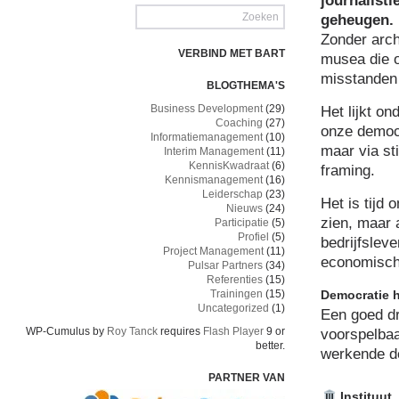
journalisti
geheugen.
Zonder arch
VERBIND MET BART
musea die o
misstanden 
BLOGTHEMA'S
Business Development
(29)
Het lijkt o
Coaching
(27)
onze democr
Informatiemanagement
(10)
maar via sti
Interim Management
(11)
KennisKwadraat
(6)
framing.
Kennismanagement
(16)
Leiderschap
(23)
Het is tijd 
Nieuws
(24)
zien, maar a
Participatie
(5)
Profiel
(5)
bedrijfslev
Project Management
(11)
economisch
Pulsar Partners
(34)
Referenties
(15)
Trainingen
(15)
Democratie h
Uncategorized
(1)
Een goed d
WP-Cumulus by
Roy Tanck
requires
Flash Player
9 or
voorspelbaa
better.
werkende d
PARTNER VAN
Instituut