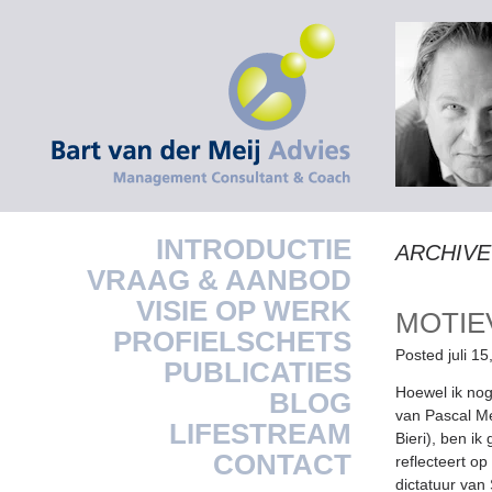
INTRODUCTIE
ARCHIVE 
VRAAG & AANBOD
VISIE OP WERK
MOTI
PROFIELSCHETS
Posted juli 15
PUBLICATIES
Hoewel ik nog
BLOG
van Pascal Me
LIFESTREAM
Bieri), ben i
CONTACT
reflecteert o
dictatuur van 