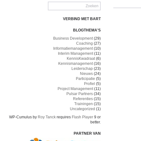
VERBIND MET BART
BLOGTHEMA'S
Business Development
(29)
Coaching
(27)
Informatiemanagement
(10)
Interim Management
(11)
KennisKwadraat
(6)
Kennismanagement
(16)
Leiderschap
(23)
Nieuws
(24)
Participatie
(5)
Profiel
(5)
Project Management
(11)
Pulsar Partners
(34)
Referenties
(15)
Trainingen
(15)
Uncategorized
(1)
WP-Cumulus by
Roy Tanck
requires
Flash Player
9 or
better.
PARTNER VAN