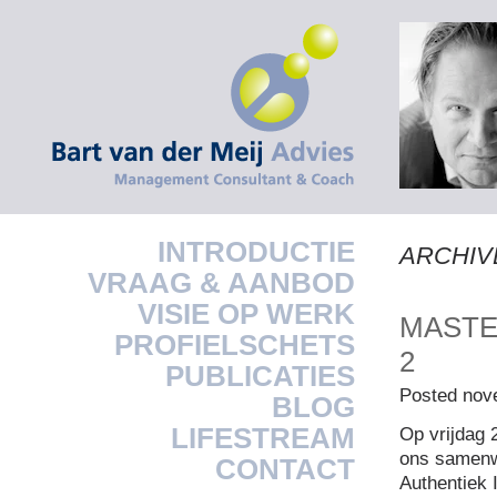
INTRODUCTIE
ARCHIV
VRAAG & AANBOD
VISIE OP WERK
MASTE
PROFIELSCHETS
2
PUBLICATIES
Posted nov
BLOG
LIFESTREAM
Op vrijdag 
ons samenw
CONTACT
Authentiek 