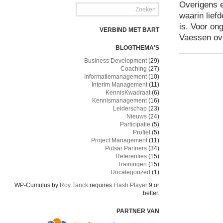
Overigens e
waarin lief
is. Voor on
VERBIND MET BART
Vaessen ove
BLOGTHEMA'S
Business Development
(29)
Coaching
(27)
Informatiemanagement
(10)
Interim Management
(11)
KennisKwadraat
(6)
Kennismanagement
(16)
Leiderschap
(23)
Nieuws
(24)
Participatie
(5)
Profiel
(5)
Project Management
(11)
Pulsar Partners
(34)
Referenties
(15)
Trainingen
(15)
Uncategorized
(1)
WP-Cumulus by
Roy Tanck
requires
Flash Player
9 or
better.
PARTNER VAN