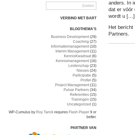
anders. In 
dat er vóór
wordt u […]
VERBIND MET BART
Het bericht
BLOGTHEMA'S
Partners
.
Business Development
(29)
Coaching
(27)
Informatiemanagement
(10)
Interim Management
(11)
KennisKwadraat
(6)
Kennismanagement
(16)
Leiderschap
(23)
Nieuws
(24)
Participatie
(5)
Profiel
(5)
Project Management
(11)
Pulsar Partners
(34)
Referenties
(15)
Trainingen
(15)
Uncategorized
(1)
WP-Cumulus by
Roy Tanck
requires
Flash Player
9 or
better.
PARTNER VAN