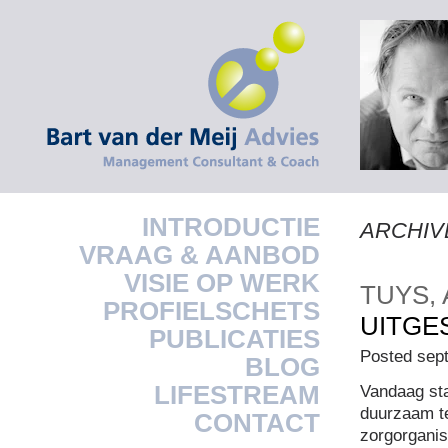
INTRODUCTIE
ARCHIV
VRAAG & AANBOD
VISIE OP WERK
TUYS, 
PROFIELSCHETS
UITGE
PUBLICATIES
Posted sep
BLOG
LIFESTREAM
Vandaag sta
duurzaam te
CONTACT
zorgorganis