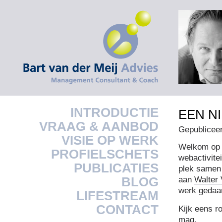
INTRODUCTIE
EEN N
VRAAG & AANBOD
Gepublicee
VISIE OP WERK
Welkom op 
PROFIELSCHETS
webactivitei
PUBLICATIES
plek samen 
BLOG
aan
Walter
werk gedaan
LIFESTREAM
CONTACT
Kijk eens r
mag.