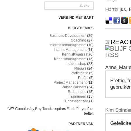
Hartelijks, 
VERBIND MET BART
BLOGTHEMA'S
Business Development
(29)
Coaching
(27)
3 REAC
Informatiemanagement
(10)
Interim Management
(11)
KennisKwadraat
(6)
Kennismanagement
(16)
Leiderschap
(23)
Anne_Marie
Nieuws
(24)
Participatie
(5)
Profiel
(5)
Prettig, 
Project Management
(11)
gebruiker
Pulsar Partners
(34)
Referenties
(15)
Trainingen
(15)
Uncategorized
(1)
WP-Cumulus by
Roy Tanck
requires
Flash Player
9 or
Kim Spinde
better.
Gefelicit
PARTNER VAN