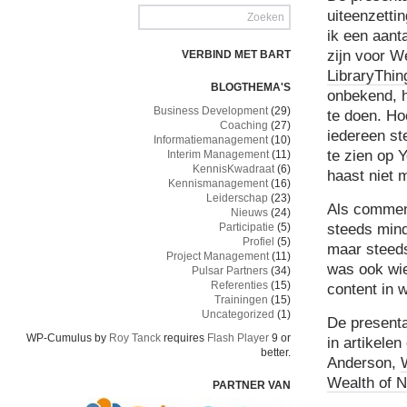
uiteenzetti
ik een aant
zijn voor W
VERBIND MET BART
LibraryThi
BLOGTHEMA'S
onbekend, h
Business Development
(29)
te doen. Ho
Coaching
(27)
iedereen st
Informatiemanagement
(10)
te zien op 
Interim Management
(11)
KennisKwadraat
(6)
haast niet m
Kennismanagement
(16)
Leiderschap
(23)
Als commen
Nieuws
(24)
steeds mind
Participatie
(5)
Profiel
(5)
maar steeds
Project Management
(11)
was ook wie
Pulsar Partners
(34)
Referenties
(15)
content in 
Trainingen
(15)
Uncategorized
(1)
De presenta
WP-Cumulus by
Roy Tanck
requires
Flash Player
9 or
in artikelen
better.
Anderson,
Wealth of 
PARTNER VAN