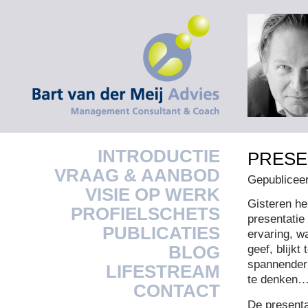
INTRODUCTIE
PRESE
VRAAG & AANBOD
Gepublicee
VISIE OP WERK
Gisteren he
PROFIELSCHETS
presentatie
PUBLICATIES
ervaring, w
BLOG
geef, blijkt
spannender 
LIFESTREAM
te denken
CONTACT
De presentat