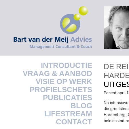
INTRODUCTIE
DE RE
VRAAG & AANBOD
HARD
VISIE OP WERK
UITGE
PROFIELSCHETS
Posted april 
PUBLICATIES
Na intensiev
BLOG
die grootsted
LIFESTREAM
Hardenberg. O
CONTACT
beleidsstad n