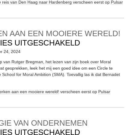
 reis van Den Haag naar Hardenberg
verscheen eerst op
Pulsar
NAAR
HARDENBERG
N AAN EEN MOOIERE WERELD!
VOOR
IES UITGESCHAKELD
WERKEN
er 24, 2024
AAN
 van Rutger Bregman, het lezen van zijn boek over Moral
at gesprekken, leek het mij een goed idee om een Circle te
EEN
e School for Moral Ambition (SMA). Toevallig las ik dat Bernadet
MOOIERE
WERELD!
rken aan een mooiere wereld!
verscheen eerst op
Pulsar
GIE VAN ONDERNEMEN
VOOR
IES UITGESCHAKELD