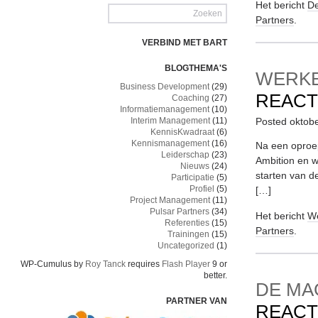
Het bericht
De
Partners
.
VERBIND MET BART
BLOGTHEMA'S
WERKE
Business Development
(29)
REACT
Coaching
(27)
Informatiemanagement
(10)
Interim Management
(11)
Posted oktob
KennisKwadraat
(6)
Kennismanagement
(16)
Na een oproep
Leiderschap
(23)
Ambition en w
Nieuws
(24)
starten van d
Participatie
(5)
Profiel
(5)
[…]
Project Management
(11)
Pulsar Partners
(34)
Het bericht
We
Referenties
(15)
Partners
.
Trainingen
(15)
Uncategorized
(1)
WP-Cumulus by
Roy Tanck
requires
Flash Player
9 or
better.
DE MA
PARTNER VAN
REACT