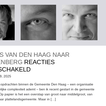
IS VAN DEN HAAG NAAR
ENBERG
REACTIES
VOOR
SCHAKELD
DE
19, 2025
REIS
e opdrachten binnen de Gemeente Den Haag – een organisatie
elijke complexiteit ademt – ben ik recent gestart in de gemeente
VAN
p papier is het een overstap van groot naar middelgroot, van
DEN
aar plattelandsgemeente. Maar in […]
HAAG