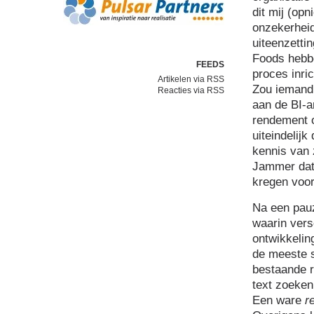
dit mij (opn
onzekerheid
uiteenzetti
Foods hebbe
FEEDS
proces inri
Artikelen via RSS
Zou iemand
Reacties via RSS
aan de BI-a
rendement o
uiteindelij
kennis van 
Jammer dat 
kregen voor
Na een pauz
waarin vers
ontwikkeling
de meeste 
bestaande re
text zoeken,
Een ware
r