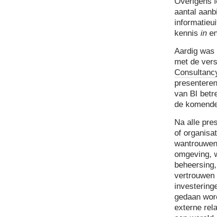
Overigens l
aantal aanb
informatieu
kennis
in
e
Aardig was 
met de vers
Consultanc
presenteren
van BI betr
de komende 
Na alle pre
of organisa
wantrouwen
omgeving, w
beheersing,
vertrouwen 
investering
gedaan word
externe rel