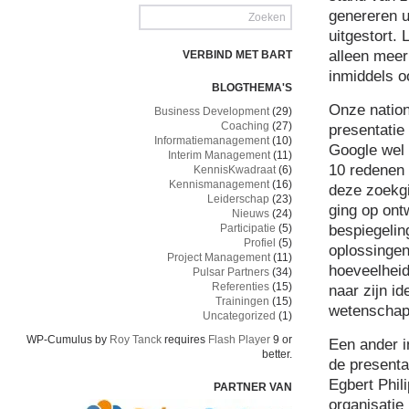
genereren u
uitgestort.
alleen meer
VERBIND MET BART
inmiddels 
BLOGTHEMA'S
Onze nation
Business Development
(29)
Coaching
(27)
presentatie
Informatiemanagement
(10)
Google wel 
Interim Management
(11)
10 redenen 
KennisKwadraat
(6)
Kennismanagement
(16)
deze zoekgi
Leiderschap
(23)
ging op ont
Nieuws
(24)
bespiegeling
Participatie
(5)
Profiel
(5)
oplossingen
Project Management
(11)
hoeveelheid
Pulsar Partners
(34)
Referenties
(15)
naar zijn id
Trainingen
(15)
wetenschapp
Uncategorized
(1)
WP-Cumulus by
Roy Tanck
requires
Flash Player
9 or
Een ander i
better.
de presenta
Egbert Phil
PARTNER VAN
organisatie