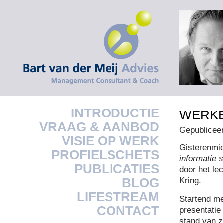
INTRODUCTIE
WERKE
VRAAG & AANBOD
Gepublicee
VISIE OP WERK
Gisterenmi
PROFIELSCHETS
informatie 
PUBLICATIES
door het le
BLOG
Kring.
LIFESTREAM
Startend me
CONTACT
presentatie
stand van z